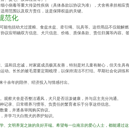
、细小病毒等重大传染性疾病（具体条款以协议为准），犬舍将承担相应
、适用范围以及双方责任，这是保障权益的关键。
与规范化
，可能包括幼犬过渡粮、食盆水盆、牵引绳、玩具等。这些用品不仅能解
。协议应明确双方信息、犬只信息、价格、质保条款、责任归属等内容。
信、温和且忠诚，对家庭成员极其友善，特别是对儿童有耐心，但天生具
的运动。长长的被毛需要定期梳理，以保持清洁不打结。早期社会化训练
未来十余年的陪伴、经济投入与情感付出。
。观察犬舍是否整洁通风，犬只是否活泼健康，并与店主充分沟通。
种记录、日常喂养习惯等。负责任的繁育者乐于分享这些信息。
数量，并逐条审阅购买协议。
，并学习大白熊犬的养护知识。
科学、文明养宠之旅的良好开端。希望每一位南京的爱心人士，都能通过