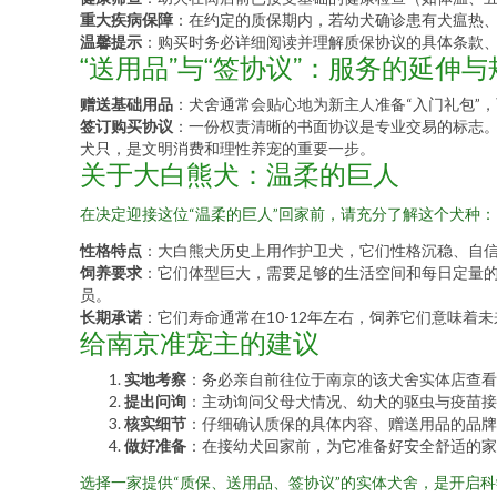
重大疾病保障
：在约定的质保期内，若幼犬确诊患有犬瘟热
温馨提示
：购买时务必详细阅读并理解质保协议的具体条款
“送用品”与“签协议”：服务的延伸
赠送基础用品
：犬舍通常会贴心地为新主人准备“入门礼包”
签订购买协议
：一份权责清晰的书面协议是专业交易的标志
犬只，是文明消费和理性养宠的重要一步。
关于大白熊犬：温柔的巨人
在决定迎接这位“温柔的巨人”回家前，请充分了解这个犬种：
性格特点
：大白熊犬历史上用作护卫犬，它们性格沉稳、自
饲养要求
：它们体型巨大，需要足够的生活空间和每日定量
员。
长期承诺
：它们寿命通常在10-12年左右，饲养它们意味着
给南京准宠主的建议
实地考察
：务必亲自前往位于南京的该犬舍实体店查看
提出问询
：主动询问父母犬情况、幼犬的驱虫与疫苗接
核实细节
：仔细确认质保的具体内容、赠送用品的品牌
做好准备
：在接幼犬回家前，为它准备好安全舒适的家
选择一家提供“质保、送用品、签协议”的实体犬舍，是开启