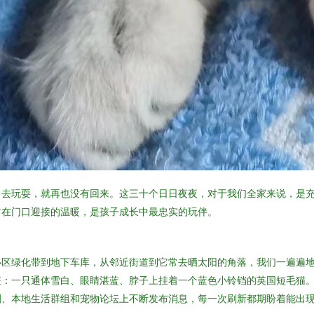
出去玩耍，就再也没有回来。这三十个日日夜夜，对于我们全家来说，是
时在门口迎接的温暖，是孩子成长中最忠实的玩伴。
小区绿化带到地下车库，从邻近街道到它常去晒太阳的角落，我们一遍遍
征：一只通体雪白、眼睛湛蓝、脖子上挂着一个蓝色小铃铛的英国短毛猫
圈、本地生活群组和宠物论坛上不断发布消息，每一次刷新都期盼着能出