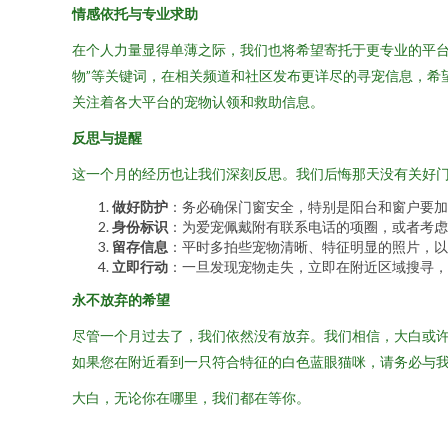
情感依托与专业求助
在个人力量显得单薄之际，我们也将希望寄托于更专业的平台
物”等关键词，在相关频道和社区发布更详尽的寻宠信息，希
关注着各大平台的宠物认领和救助信息。
反思与提醒
这一个月的经历也让我们深刻反思。我们后悔那天没有关好
做好防护
：务必确保门窗安全，特别是阳台和窗户要加
身份标识
：为爱宠佩戴附有联系电话的项圈，或者考虑
留存信息
：平时多拍些宠物清晰、特征明显的照片，以
立即行动
：一旦发现宠物走失，立即在附近区域搜寻，
永不放弃的希望
尽管一个月过去了，我们依然没有放弃。我们相信，大白或
如果您在附近看到一只符合特征的白色蓝眼猫咪，请务必与我
大白，无论你在哪里，我们都在等你。